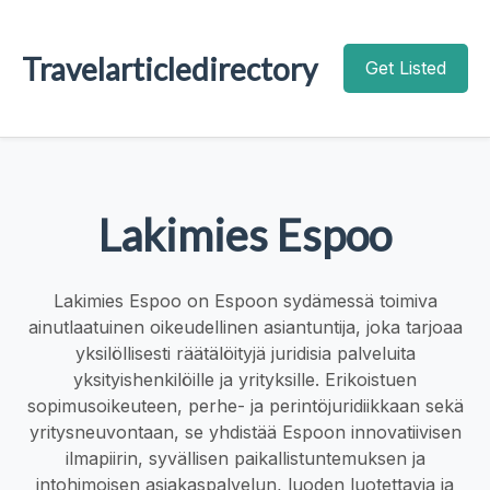
Travelarticledirectory
Get Listed
Lakimies Espoo
Lakimies Espoo on Espoon sydämessä toimiva
ainutlaatuinen oikeudellinen asiantuntija, joka tarjoaa
yksilöllisesti räätälöityjä juridisia palveluita
yksityishenkilöille ja yrityksille. Erikoistuen
sopimusoikeuteen, perhe- ja perintöjuridiikkaan sekä
yritysneuvontaan, se yhdistää Espoon innovatiivisen
ilmapiirin, syvällisen paikallistuntemuksen ja
intohimoisen asiakaspalvelun, luoden luotettavia ja